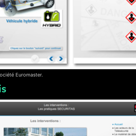
ociété Euromaster.
is